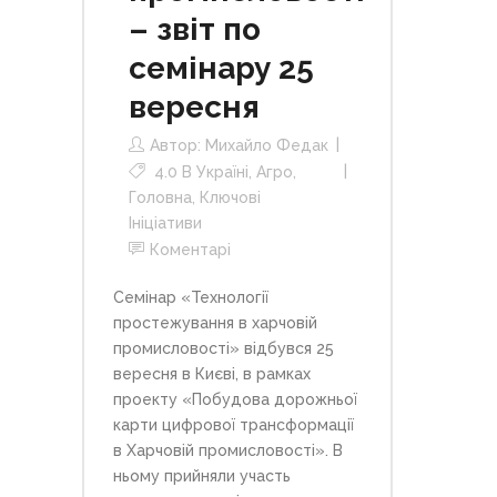
– звіт по
семінару 25
вересня
Автор:
Михайло Федак
4.0 В Україні
,
Агро
,
Головна
,
Ключові
Ініціативи
Коментарі
Семінар «Технології
простежування в харчовій
промисловості» відбувся 25
вересня в Києві, в рамках
проекту «Побудова дорожньої
карти цифрової трансформації
в Харчовій промисловості». В
ньому прийняли участь