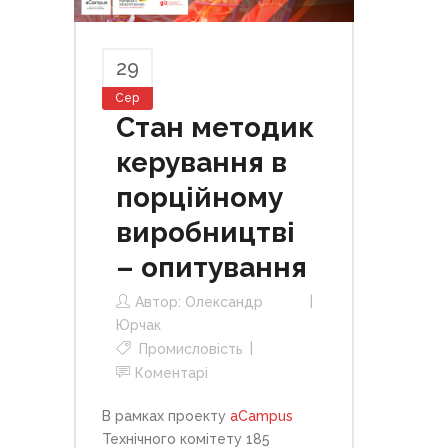
29
Сер
Стан методик
керування в
порційному
виробництві
– опитування
Автор:
Олександр
Юрчак
Промисловість
Коментарі
В рамках проекту
aCampus
Технічного комітету 185