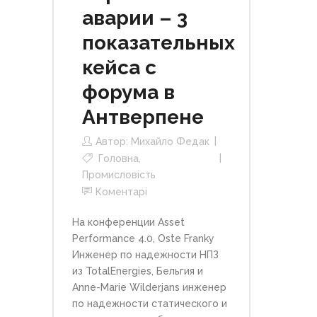
аварии – 3
показательных
кейса с
форума в
Антверпене
Автор:
Михайло Федак
Головна
,
Промисловість
Коментарі
На конференции
Asset
Performance 4.0
, Oste Franky
Инженер по надежности НПЗ
из TotalEnergies, Бельгия и
Anne-Marie Wilderjans инженер
по надежности статического и