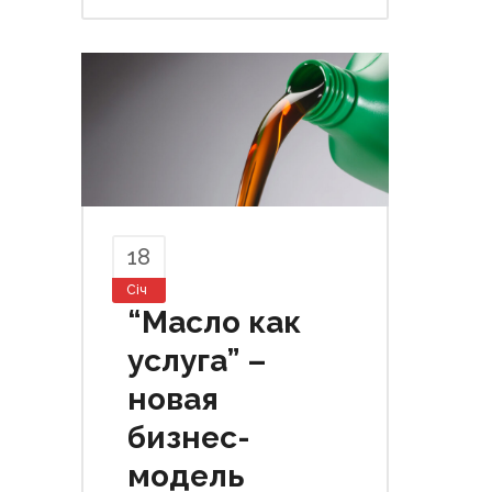
18
Січ
“Масло как
услуга” –
новая
бизнес-
модель