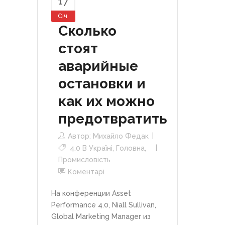
17
Січ
Сколько
стоят
аварийные
остановки и
как их можно
предотвратить
Автор:
Михайло Федак
4.0 В Україні
,
Головна
,
Промисловість
Коментарі
На конференции
Asset
Performance 4.0, Niall Sullivan
,
Global Marketing Manager из