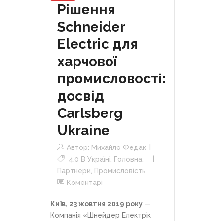
Рішення
Schneider
Electric для
харчової
промисловості:
досвід
Carlsberg
Ukraine
Автор:
Михайло Федак
4.0 В Україні
,
Головна
,
Партнери
,
Промисловість
Коментарі
Київ, 23 жовтня 2019 року
—
Компанія «Шнейдер Електрік