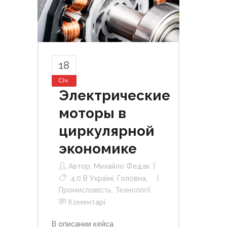
18
Січ
Электрические
моторы в
циркулярной
экономике
Автор:
Михайло Федак
4.0 В Україні
,
Головна
,
Промисловість
,
Технології
Коментарі
В описании кейса