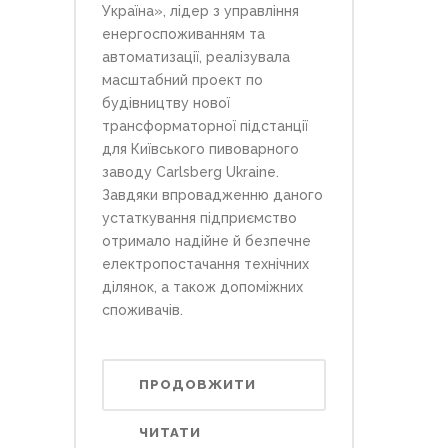
Україна», лідер з управління
енергоспоживанням та
автоматизації, реалізувала
масштабний проект по
будівництву нової
трансформаторної підстанції
для Київського пивоварного
заводу Carlsberg Ukraine.
Завдяки впровадженню даного
устаткування підприємство
отримало надійне й безпечне
електропостачання технічних
ділянок, а також допоміжних
споживачів.
ПРОДОВЖИТИ
ЧИТАТИ