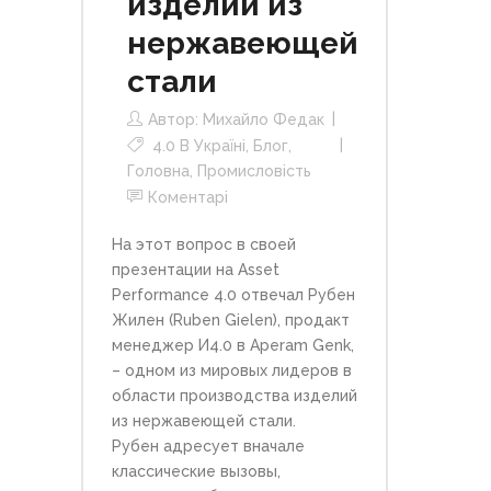
изделий из
нержавеющей
стали
Автор:
Михайло Федак
4.0 В Україні
,
Блог
,
Головна
,
Промисловість
Коментарі
На этот вопрос в своей
презентации на Asset
Performance 4.0 отвечал
Рубен
Жилен
(Ruben Gielen), продакт
менеджер И4.0 в
Aperam Genk
,
– одном из мировых лидеров в
области производства изделий
из нержавеющей стали.
Рубен адресует вначале
классические вызовы,