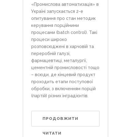
«Промислова автоматизація» в
Україні запускається 2-е
опитування про стан методик
керування порційними
процесами (batch control). Такі
процеси широко
розповсюджені в харчовій та
переробній галузі,
фармацевтиці, металургії,
цементній промисловості тощо
– всюди, де кінцевий продукт
проходить етапи поступової
обробки, з включенням порцій
(партій) різних інградієнтів.
ПРОДОВЖИТИ
ЧИТАТИ