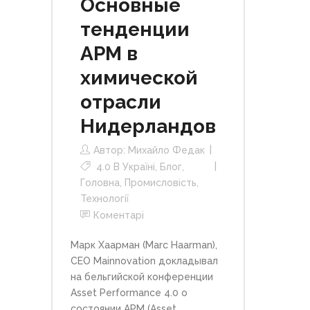
Основные
тенденции
АРМ в
химической
отрасли
Нидерландов
Автор:
Михайло Федак
4.0 В Україні
,
Блог
,
Головна
,
Промисловість
,
Технології
Коментарі
Марк Хаарман (Marc Haarman),
СЕО Mainnovation докладывал
на бельгийской конференции
Asset Performance 4.0 о
состоянии АРМ (Asset