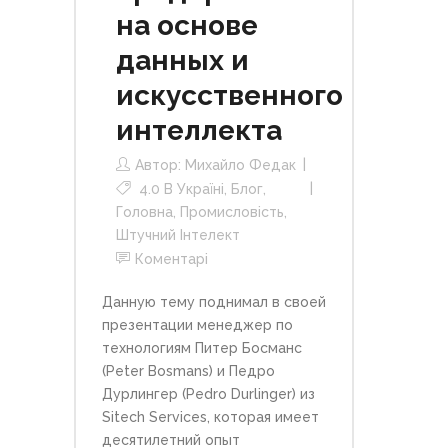
на основе
данных и
искусственного
интеллекта
Автор:
Михайло Федак
4.0 В Україні
,
Блог
,
Головна
,
Промисловість
,
Штучний Інтелект
Коментарі
Данную тему поднимал в своей
презентации менеджер по
технологиям Питер Босманс
(Peter Bosmans) и Педро
Дурлингер (Pedro Durlinger) из
Sitech Services, которая имеет
десятилетний опыт