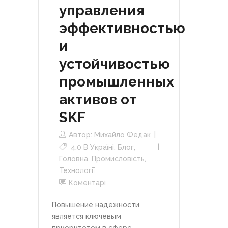
управления
эффективностью
и
устойчивостью
промышленных
активов от
SKF
Автор:
Михайло Федак
4.0 В Україні
,
Блог
,
Головна
,
Промисловість
,
Технології
Коментарі
Повышение надежности
является ключевым