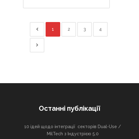
1
2
3
4
Останні публікації
10 ідей щодо інтеграції секторів Dual-Use /
MilTech з Індустрією 5.0