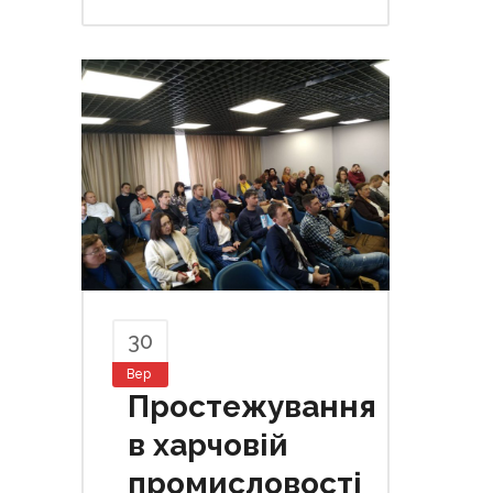
30
Вер
Простежування
в харчовій
промисловості