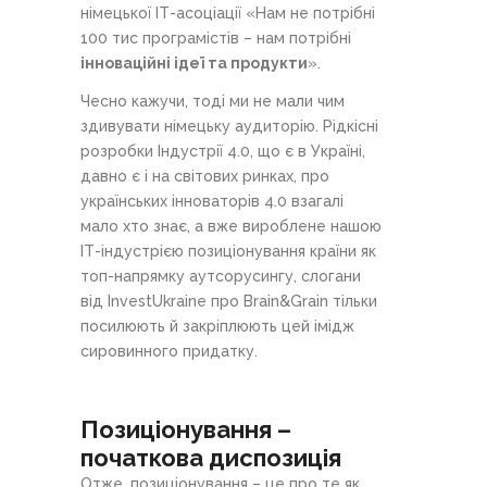
німецької ІТ-асоціації «Нам не потрібні
100 тис програмістів – нам потрібні
інноваційні ідеї та продукти
».
Чесно кажучи, тоді ми не мали чим
здивувати німецьку аудиторію. Рідкісні
розробки Індустрії 4.0, що є в Україні,
давно є і на світових ринках, про
українських інноваторів 4.0 взагалі
мало хто знає, а вже вироблене нашою
ІТ-індустрією позиціонування країни як
топ-напрямку аутсорусингу, слогани
від InvestUkraine про Brain&Grain тільки
посилюють й закріплюють цей імідж
сировинного придатку.
Позиціонування
–
початкова диспозиц
ія
Отже, позиціонування – це про те як