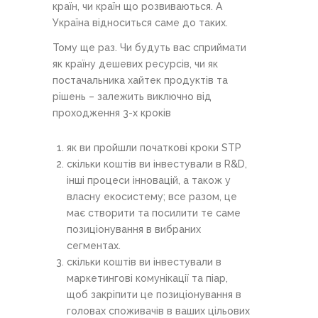
країн, чи країн що розвиваються. А
Україна відноситься саме до таких.
Тому ще раз. Чи будуть вас сприймати
як країну дешевих ресурсів, чи як
постачальника хайтек продуктів та
рішень – залежить виключно від
проходження 3-х кроків
як ви пройшли початкові кроки STP
скільки коштів ви інвестували в R&D,
інші процеси інновацій, а також у
власну екосистему; все разом, це
має створити та посилити те саме
позиціонування в вибраних
сегментах.
скільки коштів ви інвестували в
маркетингові комунікації та піар,
щоб закріпити це позиціонування в
головах споживачів в ваших цільових