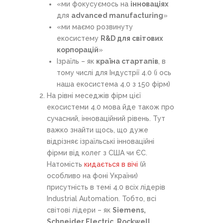
«ми фокусуємось на
інноваціях
для
advanced manufacturing
»
«ми маємо розвинуту
екосистему
R&D для світових
корпорацій
»
Ізраїль – як
країна стартапів
, в
тому числі для Індустрії 4.0 (і ось
наша екосистема 4.0 з 150 фірм)
На рівні меседжів фірм цієї
екосистеми 4.0 мова йде також про
сучасний, інноваційний рівень. Тут
важко знайти щось, що дуже
відрізняє ізраїльські інноваційні
фірми від колег з США чи ЄС.
Натомість
кидається в вічі
(й
особливо на фоні України)
присутність в темі 4.0 всіх лідерів
Industrial Automation. Тобто, всі
світові лідери – як
Siemens,
Schneider
Electric,
Rockwell