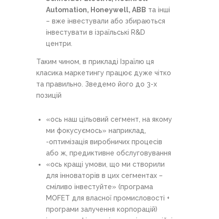
Automation,
Honeywell,
ABB
та інші
– вже інвестували або збираються
інвестувати в ізраїльські R&D
центри.
Таким чином, в прикладі Ізраїлю ця
класика маркетингу працює дуже чітко
та правильно. Зведемо його до 3-х
позицій
«ось наш цільовий сегмент, на якому
ми фокусуємось» наприклад,
-оптимізація виробничих процесів
або ж, предиктивне обслуговування
«ось кращі умови, що ми створили
для інноваторів в цих сегментах –
сміливо інвестуйте» (програма
MOFET для власної промисловості +
програми залучення корпорацій)