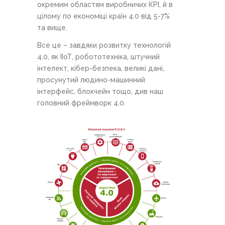
окремим областям виробничих КРІ, й в
цілому по економіці країн 4.0 від 5-7%
та вище.
Все це – завдяки розвитку технологій
4.0, як ІІоТ, робототехніка, штучний
інтелект, кібер-безпека, великі дані,
просунутий людино-машинний
інтерфейс, блокчейн тощо, див наш
головний фреймворк 4.0.