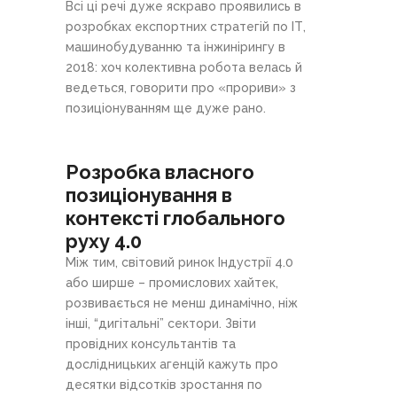
Всі ці речі дуже яскраво проявились в
розробках експортних стратегій по ІТ,
машинобудуванню та інжинірингу в
2018: хоч колективна робота велась й
ведеться, говорити про «прориви» з
позиціонуванням ще дуже рано.
Розробка власного
позиціонування в
контексті глобального
руху 4.0
Між тим, світовий ринок Індустрії 4.0
або ширше – промислових хайтек,
розвивається не менш динамічно, ніж
інші, “дигітальні” сектори. Звіти
провідних консультантів та
дослідницьких агенцій кажуть про
десятки відсотків зростання по