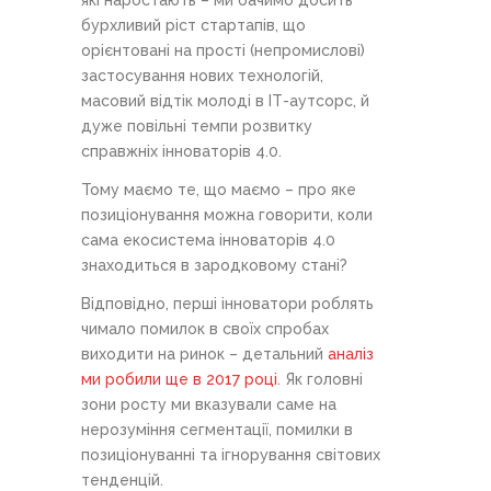
які наростають – ми бачимо досить
бурхливий ріст стартапів, що
орієнтовані на прості (непромислові)
застосування нових технологій,
масовий відтік молоді в ІТ-аутсорс, й
дуже повільні темпи розвитку
справжніх інноваторів 4.0.
Тому маємо те, що маємо – про яке
позиціонування можна говорити, коли
сама екосистема інноваторів 4.0
знаходиться в зародковому стані?
Відповідно, перші інноватори роблять
чимало помилок в своїх спробах
виходити на ринок – детальний
аналіз
ми робили ще в 2017 році
. Як головні
зони росту ми вказували саме на
нерозуміння сегментації, помилки в
позиціонуванні та ігнорування світових
тенденцій.