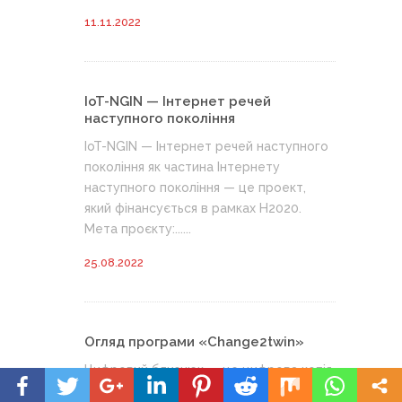
11.11.2022
IoT-NGIN — Інтернет речей
наступного покоління
IoT-NGIN — Інтернет речей наступного
покоління як частина Інтернету
наступного покоління — це проект,
який фінансується в рамках H2020.
Мета проєкту:......
25.08.2022
Огляд програми «Change2twin»
Цифровий близнюк — це цифрова копія
артефакту, процесу чи послуги, яка є