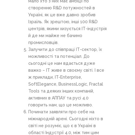
мало хто з них має амбіції по
створенню R&D потужностей в
Україні, як це вже давно зробив
Ізраїль. Як зрештою, інші 100 R&D
центрів, якими хизується ІТ-індустрія
й де ми майже не бачимо
промисловців.
Залучити до співпраці ІТ-сектор, їх
можливості та потенціал. До
сьогодні це нам вдається дуже
важко – ІТ живе в своєму світі. І все
ж приклади, IT-Enterprise,
SoftElegance, BusinessLogic, Fractal
Tools та деяких інших компаній,
активних в АППАУ та русі 4.0
говорить нам, що це можливо.
Починати заявляти про себе на
міжнародній арені. Сьогодні ніхто в
світі не розуміє, що є в Україні в
області Індустрії 4.0, між тим цим