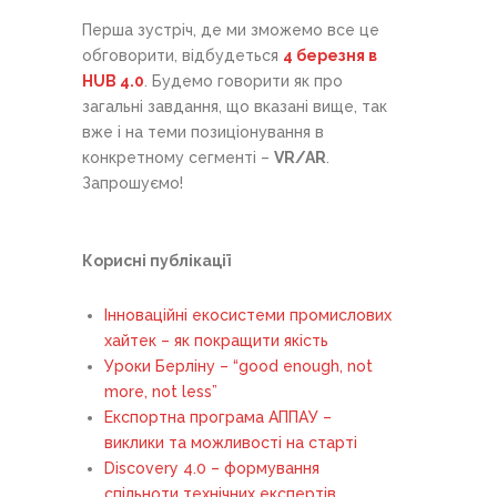
Перша зустріч, де ми зможемо все це
обговорити, відбудеться
4 березня в
HUB 4.0
. Будемо говорити як про
загальні завдання, що вказані вище, так
вже і на теми позиціонування в
конкретному сегменті –
VR/AR
.
Запрошуємо!
Корисні публікації
Інноваційні екосистеми промислових
хайтек – як покращити якість
Уроки Берліну – “good enough, not
more, not less”
Експортна програма АППАУ –
виклики та можливості на старті
Discovery 4.0 – формування
спільноти технічних експертів