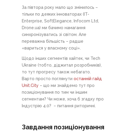
За півтора року мало що змінилось –
тільки по деяких інноваторах (IT-
Enterprise, SoftElegance, Infocom Ltd,
Drone.ua) ми бачимо намагання
синхронізуватись зі світом. Але
переважна більшість – радше
«вариться у власному соці».
Щодо інших сегментів хайтек, чи Tech
Ukraine (тобто, діджитал розробників),
то тут прогресу також небагато.
Варто просто поглянути
останній гайд
Unit.City
– що ми знайдемо тут про
позиціонування по тим чи іншим
сегментам? Чи може, хоча б згадку про
Індустрію 4.0? – питання риторичні.
Завдання позиціонування