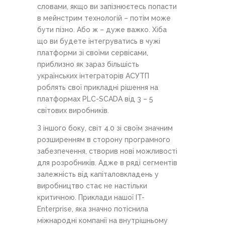
словами, якщо ви запізнюєтесь попасти
в мейнстрим технологій – потім може
бути пізно. Або ж – дуже важко. Хіба
що ви будете інтегруватись в чужі
платформи зі своїми сервісами,
приблизно як зараз більшість
українських інтеграторів АСУТП
роблять свої прикладні рішення на
платформах PLC-SCADA від 3 – 5
світових виробників.
З іншого боку, світ 4.0 зі своїм значним
розширенням в сторону програмного
забезпечення, створив нові можливості
для розробників. Адже в ряді сегментів
залежність від капіталовкладень у
виробництво стає не настільки
критичною. Приклади нашої IT-
Enterprise, яка значно потіснила
міжнародні компанії на внутрішньому