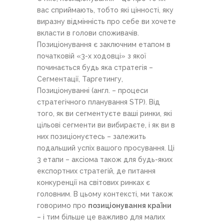
вас сприймають, тобто які цінності, яку
виразну відмінність про себе ви хочете
вкласти в голови споживачів.
Позиціонування є заключним етапом в
початковій «3-х ходовці» з якої
починається будь яка стратегія –
Сегментації, Таргетингу,
Позиціонуванні (англ. – процеси
стратегічного планування STP). Від
того, як ви сегментуєте ваші ринки, які
цільові сегменти ви вибираєте, і як ви в
них позиціонуєтесь – залежить
подальший успіх вашого просування. Ці
3 етапи – аксіома також для будь-яких
експортних стратегій, де питання
конкуренції на світових ринках є
головним. В цьому контексті, ми також
говоримо про
позиціонування країни
– і тим більше це важливо для малих