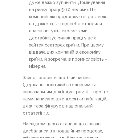
дуже важко зупинити. Домінування
на ринку праці 5-10 великих ІТ-
компаній, які продовжують рости як
на дріжжах, які під себе створили
власні потужні екосистеми,
дестабілізує ринок праці у всіх
хайтек секторах країни. При цьому
віддача цих компаній в економіку
країни, й зокрема, в промисловість –
мізерна.
Зайве говорити, що 1-ий чинник
(державні політики) є головним та
визначальним для Індустрії 4.0 – про це
нами написано вже десятки публікацій,
ця ж теза фігурує в національній
стратегії 4.0.
Наслідком цього становища є значні
дисбаланси в інноваційних процесах,