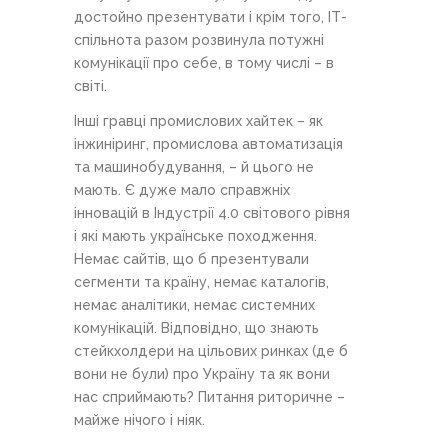
достойно презентувати і крім того, ІТ-
спільнота разом розвинула потужні
комунікації про себе, в тому числі – в
світі.
Інші гравці промислових хайтек – як
інжиніринг, промислова автоматизація
та машинобудування, – й цього не
мають. Є дуже мало справжніх
інновацій в Індустрії 4.0 світового рівня
і які мають українське походження.
Немає сайтів, що б презентували
сегменти та країну, немає каталогів,
немає аналітики, немає системних
комунікацій. Відповідно, що знають
стейкхолдери на цільових ринках (де б
вони не були) про Україну та як вони
нас сприймають? Питання риторичне –
майже нічого і ніяк.