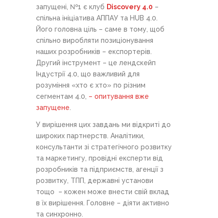
запущені, №1 є клуб
Discovery 4.0
–
спільна ініціатива АППАУ та HUB 4.0.
Його головна ціль – саме в тому, щоб
спільно виробляти позиціонування
наших розробників – експортерів.
Другий інструмент – це лендскейп
Індустрії 4.0, що важливий для
розуміння «хто є хто» по різним
сегментам 4.0,
– опитування вже
запущене
.
У вирішення цих завдань ми відкриті до
широких партнерств. Аналітики,
консультанти зі стратегічного розвитку
та маркетингу, провідні експерти від
розробників та підприємств, агенції з
розвитку, ТПП, державні установи
тощо – кожен може внести свій вклад
в їх вирішення. Головне – діяти активно
та синхронно.