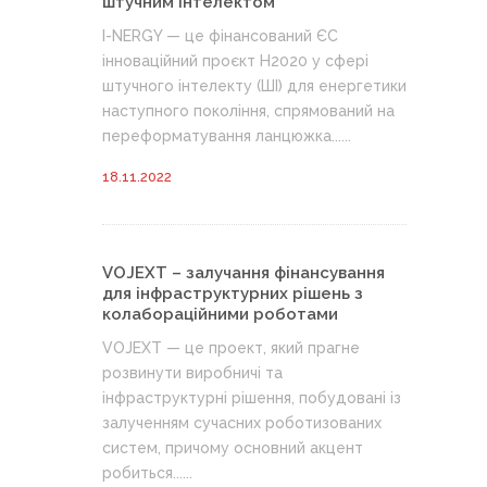
штучним інтелектом
I-NERGY — це фінансований ЄС
інноваційний проєкт H2020 у сфері
штучного інтелекту (ШІ) для енергетики
наступного покоління, спрямований на
переформатування ланцюжка......
18.11.2022
VOJEXT – залучання фінансування
для інфраструктурних рішень з
колабораційними роботами
VOJEXT — це проект, який прагне
розвинути виробничі та
інфраструктурні рішення, побудовані із
залученням сучасних роботизованих
систем, причому основний акцент
робиться......