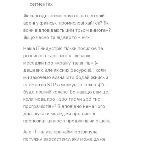
сегментах.
Як сьогодні позиціонують на світовій
арені українські промислові хайтек? Як
вони відповідають цим трьом вимогам?
Якщо чесно та відверто – ніяк.
Наша ІТ-індустрія тільки посилює та
розвиває старі, вже «заюзані»
меседжи про «країну талантів» (=
дешевих, але якісних ресурсів). І коли
ми захочемо визначити бодай якийсь з
елементів STP в якомусь з техно 4.0 –
буде повний колапс. Бо навіщо вам це,
коли мова про «100 тис чи 200 тис
програмістів»? Відповідно нема чого
далі шукати меседжи про сильні
пропозиції цінності продуктів чи рішень.
Але ІТ-галузь принаймі розвинула
потужну екосистему, яку може дуже