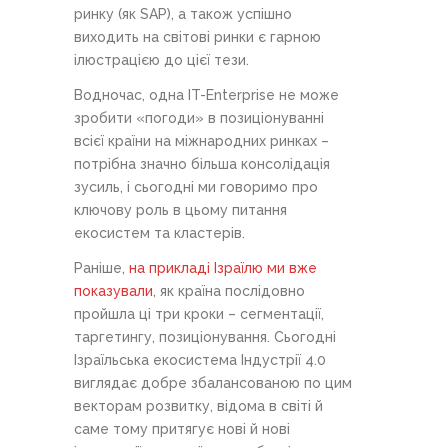
ринку (як SAP), а також успішно
виходить на світові ринки є гарною
ілюстрацією до цієї тези.
Водночас, одна IT-Enterprise не може
зробити «погоди» в позиціонуванні
всієї країни на міжнародних ринках –
потрібна значно більша консолідація
зусиль, і сьогодні ми говоримо про
ключову роль в цьому питання
екосистем та кластерів.
Раніше,
на прикладі Ізраїлю ми вже
показували
, як країна послідовно
пройшла ці три кроки – сегментації,
таргетингу, позиціонування. Сьогодні
Ізраїльська екосистема Індустрії 4.0
виглядає добре збалансованою по цим
векторам розвитку, відома в світі й
саме тому притягує нові й нові