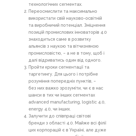
технологічних сегментах.
Переосмислити та максимально
використати свій науково-освітній
та виробничий потенціал. Зміцнення
позицій промислових інноваторів 4.0
знаходиться саме в розвитку
альянсів з наукою та вітчизняною
промисловістю, – а не в тому, щоб і
далі відриватись один від одного.
Пройти кроки сегментації та
таргетингу. Для цього і потрібне
розуміння попередніх пунктів, –
без них важко зрозуміти, чи є в нас
шанси в тих чи інших сегментах
advanced manufacturing, logistic 4.0,
energy 4.0, чи інших.
Залучити до співпраці світові
бренди з області 4.0. Майже всі філії
цих корпорацій є в Україні, але дуже