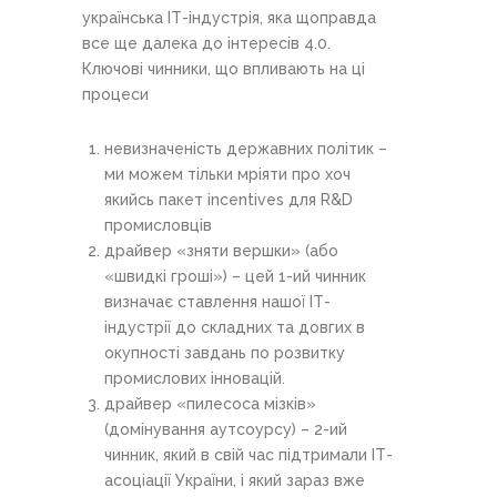
українська ІТ-індустрія, яка щоправда
все ще далека до інтересів 4.0.
Ключові чинники, що впливають на ці
процеси
невизначеність державних політик –
ми можем тільки мріяти про хоч
якийсь пакет incentives для R&D
промисловців
драйвер «зняти вершки» (або
«швидкі гроші») – цей 1-ий чинник
визначає ставлення нашої ІТ-
індустрії до складних та довгих в
окупності завдань по розвитку
промислових інновацій.
драйвер «пилесоса мізків»
(домінування аутсоурсу) – 2-ий
чинник, який в свій час підтримали ІТ-
асоціації України, і який зараз вже