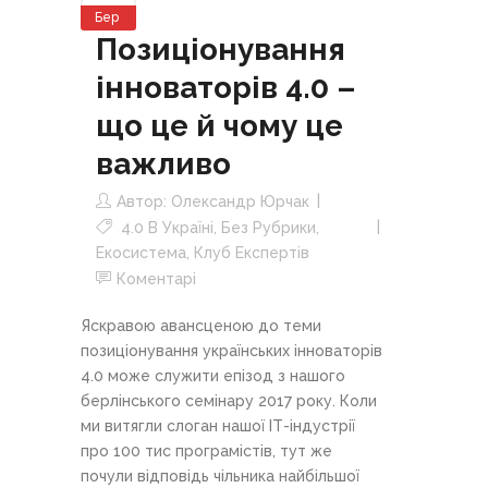
Бер
Позиціонування
інноваторів 4.0 –
що це й чому це
важливо
Автор:
Олександр Юрчак
4.0 В Україні
,
Без Рубрики
,
Екосистема
,
Клуб Експертів
Коментарі
Яскравою авансценою до теми
позиціонування українських інноваторів
4.0 може служити епізод з нашого
берлінського семінару 2017 року. Коли
ми витягли слоган нашої ІТ-індустрії
про 100 тис програмістів, тут же
почули відповідь чільника найбільшої