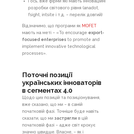
і ось, вже фірми які мають інноваційні
розробки світового рівня (anadot,
fsight, intsite і т.д. – перелік довгий)
Відзначимо, що програми як
MOFET
мають на меті – «To encourage
export-
focused enterprises
to promote and
implement innovative technological
processes».
Поточні позиції
українських інноваторів
в сегментах 4.0
Щодо цих позицій та позиціонування,
вже сказано, що ми – в самій
початковій фазі. Точніше буде навіть
сказати, що ми
застрягли
в цій
початковій фазі – адже світ крокує
значно швидше. Власне, – як і