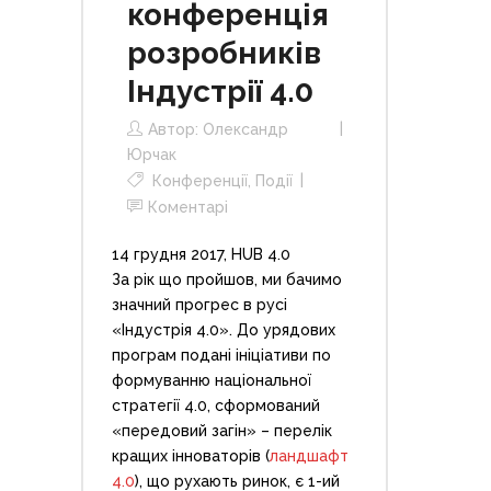
конференція
розробників
Індустрії 4.0
Автор:
Олександр
Юрчак
Конференції
,
Події
Коментарі
14 грудня 2017, HUB 4.0
За рік що пройшов, ми бачимо
значний прогрес в русі
«Індустрія 4.0». До урядових
програм подані ініціативи по
формуванню національної
стратегії 4.0, сформований
«передовий загін» – перелік
кращих інноваторів (
ландшафт
4.0
), що рухають ринок, є 1-ий