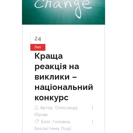
24
Лип
Краща
реакція на
виклики –
національний
конкурс
Автор:
Олександр
Юрчак
Блог
,
Головна
,
Екосистема
,
Події