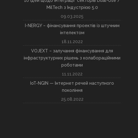
10 ідей щодо інтеграції секторів Dual-Use /
MilTech з Індустрією 5.0
09.03.2025
I-NERGY – фінансування проектів із штучним
інтелектом
18.11.2022
VOJEXT – залучання фінансування для
інфраструктурних рішень з колабораційними
роботами
11.11.2022
IoT-NGIN — Інтернет речей наступного
покоління
25.08.2022