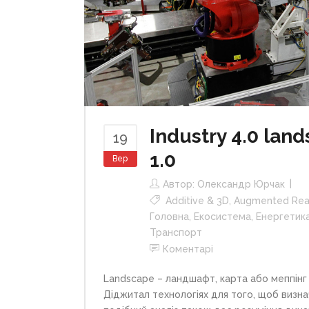
Industry 4.0 lan
19
1.0
Вер
Автор:
Олександр Юрчак
Additive & 3D
,
Augmented Real
Головна
,
Екосистема
,
Енергетик
Транспорт
Коментарі
Landscape – ландшафт, карта або меппінг 
Діджитал технологіях для того, щоб визна