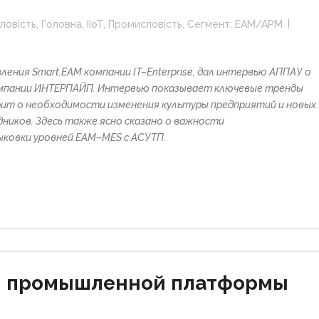
ловість
,
Головна
,
ІІоТ
,
Промисловість
,
Сегмент: EAM/APM
ления Smart.E
AM
компании
IT
–
Enterprise
, дал интервью АППАУ о
компании ИНТЕРПАЙП. Интервью показывает ключевые тренды
рит о необходимости изменения культуры предприятий и новых
ников. Здесь также ясно сказано о важности
ыковки уровней
EAM
–
MES
с АСУТП.
ия промышленной платформы