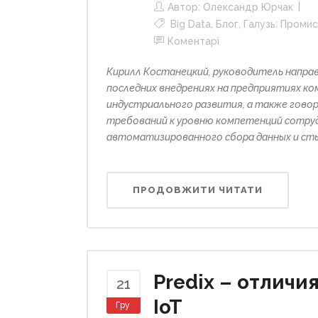
Автор:
Олександр Юрчак
Big Data
,
Блог
,
Галузь: Промис
Коментарі
Кирилл Костанецкий, руководитель направ
последних внедрениях на предприятиях 
индустриального развития, а также гово
требований к уровню компетенций сотруд
автоматизированного сбора данных и ст
ПРОДОВЖИТИ ЧИТАТИ
Predix – отлич
21
IoT
Гру