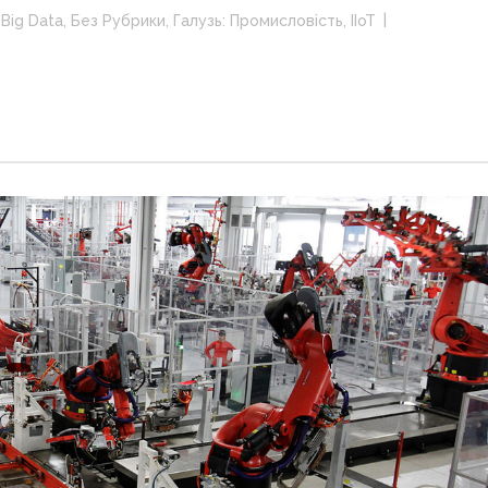
Big Data
,
Без Рубрики
,
Галузь: Промисловість
,
ІІоТ