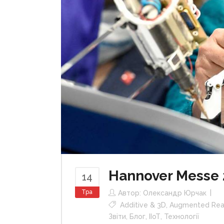
Hannover Messe 
14
Тра
Автор:
Олександр Юрчак
Additive & 3D
,
Augmented Real
Звіти
,
Блог
,
ІІоТ
,
Технології