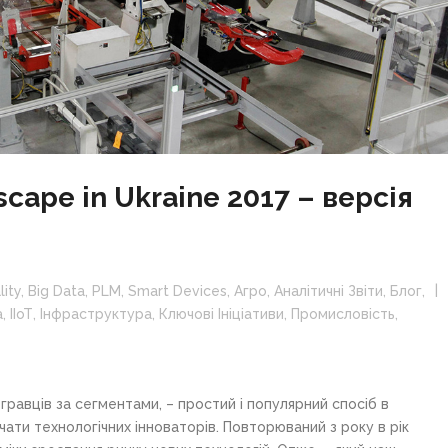
dscape in Ukraine 2017 – версія
ity
,
Big Data
,
PLM
,
Smart Devices
,
Агро
,
Аналітичні Звіти
,
Блог
,
а
,
ІІоТ
,
Інфраструктура
,
Ключові Ініціативи
,
Промисловість
,
гравців за сегментами, – простий і популярний спосіб в
чати технологічних інноваторів. Повторюваний з року в рік