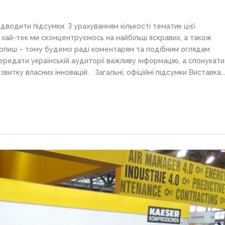
дводити підсумки. З урахуванням кількості тематик цієї
 хай-тек ми сконцентруємось на найбільш яскравих, а також
охопиш – тому будемо раді коментарям та подібним оглядам
ередати українській аудиторії важливу інформацію, а спонукати
витку власних інновацій. Загальні, офіційні підсумки Виставка..