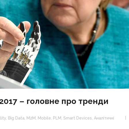
2017 – головне про тренди
ity
,
Big Data
,
M2M
,
Mobile
,
PLM
,
Smart Devices
,
Аналітичні