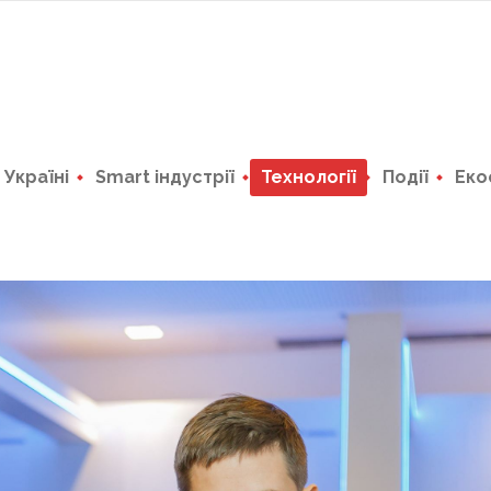
в Україні
Smart індустрії
Технології
Події
Еко