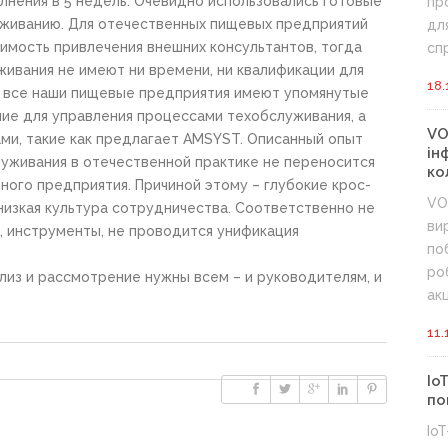
лнения в 5 недель. Очевидно использовались готовые
пр
живанию. Для отечественных пищевых предприятий
дл
имость привлечения внешних консультантов, тогда
сп
ивания не имеют ни времени, ни квалификации для
18.
е все наши пищевые предприятия имеют упомянутые
ие для управления процессами техобслуживания, а
VO
ми, такие как предлагает AMSYST. Описанный опыт
ін
уживания в отечественной практике не переносится
ко
дного предприятия.
Причиной этому – глубокие крос-
VO
изкая культура сотрудничества.
Соответственно не
ви
, инструменты, не проводится унификация
по
ро
лиз и рассмотрение нужны всем – и руководителям, и
акц
11.
Io
по
Io