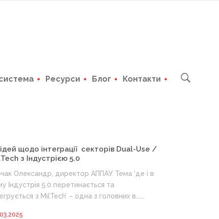
система
Ресурси
Блог
Контакти
 ідей щодо інтеграції секторів Dual-Use /
lTech з Індустрією 5.0
чак Олександр, директор АППАУ Тема ‘де і в
му Індустрія 5.0 перетинається та
егрується з MilTech’ – одна з головних в......
03.2025