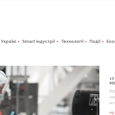
в Україні
Smart індустрії
Технології
Події
Еко
10
Mi
Юр
чо
інт
09.