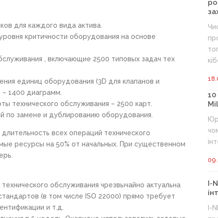
ро
за
ов для каждого вида актива.
Чи
ровня критичности оборудования на основе
пр
то
служивания , включающие 2500 типовых задач тех
кіб
18.
ния единиц оборудования (3D для клапанов и
 – 1400 диаграмм.
10
ты технического обслуживания – 2500 карт.
Mi
й по замене и дублированию оборудования.
Юр
чо
 длительность всех операций технического
інт
мые ресурсы на 50% от начальных. При существенном
ерь.
09.
I-
 технического обслуживания чрезвычайно актуальна
ін
стандартов (в том числе ISO 22000) прямо требует
ентификации и т.д.
I-