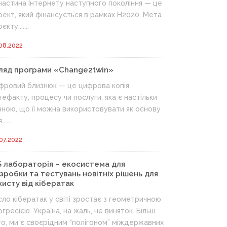
 частина Інтернету наступного покоління — це
оект, який фінансується в рамках H2020. Мета
єкту:......
08.2022
ляд програми «Change2twin»
фровий близнюк — це цифрова копія
тефакту, процесу чи послуги, яка є настільки
чною, що її можна використовувати як основу
.....
07.2022
S лабораторія – екосистема для
зробки та тестувань новітніх рішень для
хисту від кібератак
сло кібератак у світі зростає з геометричною
огресією. Україна, на жаль, не виняток. Більш
го, ми є своєрідним “полігоном” міждержавних