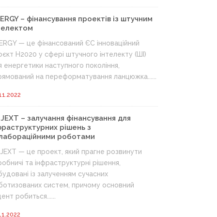
NERGY – фінансування проектів із штучним
телектом
NERGY — це фінансований ЄС інноваційний
оєкт H2020 у сфері штучного інтелекту (ШІ)
я енергетики наступного покоління,
рямований на переформатування ланцюжка......
11.2022
JEXT – залучання фінансування для
фраструктурних рішень з
лабораційними роботами
JEXT — це проект, який прагне розвинути
робничі та інфраструктурні рішення,
будовані із залученням сучасних
ботизованих систем, причому основний
ент робиться......
11.2022