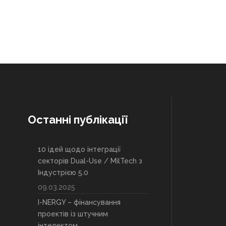
Останні публікації
10 ідей щодо інтеграції
секторів Dual-Use / MilTech з
Індустрією 5.0
09.03.2025
I-NERGY – фінансування
проектів із штучним
інтелектом