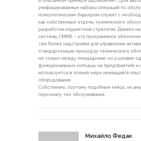
В описанном примере вдохновляет срок выпо
унифицированные наборы операций по обслу
психологическим барьером служит с необход
как собственные отделы технического обслуж
разработки корректной стратегии. Далеко н
системы CMMS – это программное обеспечен
тем более надстройки для управления актива
стандартизации процедур технического обсл
не только между площадками, но и цехами о
функциональные колодцы на предприятиях и н
используется в полной мере имеющийся опыт
оборудования.
С
обственно, поэтому подобные кейсы, их ана
персоналу тех. обслуживания.
Михайло Федак