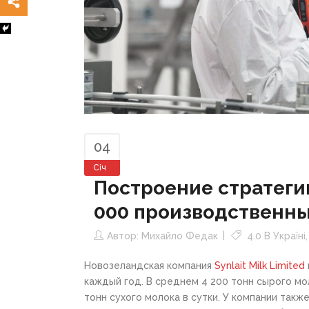
04
Січ
Построение стратеги
000 производственны
Автор:
Михайло Федак
4.0 В Україні
Новозеландская компания
Synlait Milk Limited
каждый год. В среднем 4 200 тонн сырого мо
тонн сухого молока в сутки. У компании так