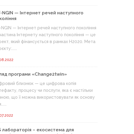
T-NGIN — Інтернет речей наступного
коління
T-NGIN — Інтернет речей наступного покоління
 частина Інтернету наступного покоління — це
оект, який фінансується в рамках H2020. Мета
єкту:......
08.2022
ляд програми «Change2twin»
фровий близнюк — це цифрова копія
тефакту, процесу чи послуги, яка є настільки
чною, що її можна використовувати як основу
.....
07.2022
S лабораторія – екосистема для