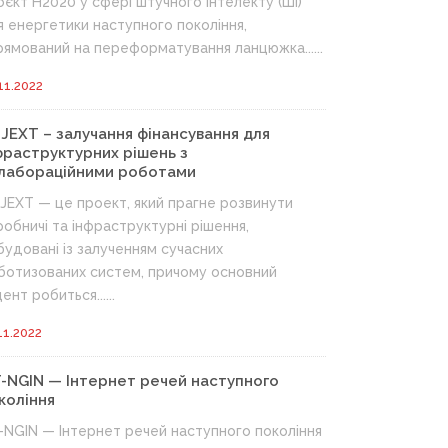
оєкт H2020 у сфері штучного інтелекту (ШІ)
я енергетики наступного покоління,
рямований на переформатування ланцюжка......
11.2022
JEXT – залучання фінансування для
фраструктурних рішень з
лабораційними роботами
JEXT — це проект, який прагне розвинути
робничі та інфраструктурні рішення,
будовані із залученням сучасних
ботизованих систем, причому основний
ент робиться......
11.2022
T-NGIN — Інтернет речей наступного
коління
T-NGIN — Інтернет речей наступного покоління