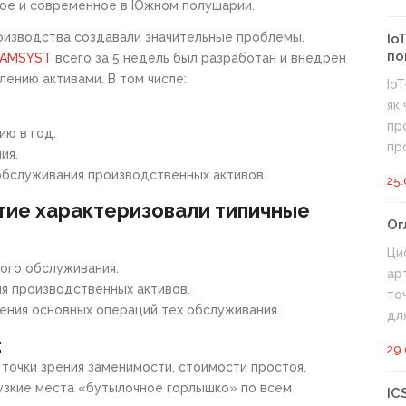
шое и современное в Южном полушарии.
оизводства создавали значительные проблемы.
Io
по
AMSYST
всего за 5 недель был разработан и внедрен
лению активами. В том числе:
Io
як
пр
ию в год.
про
ия.
 обслуживания производственных активов.
25.
тие характеризовали типичные
Ог
Ци
ого обслуживания.
ар
я производственных активов.
то
ения основных операций тех обслуживания.
для.
:
29.
точки зрения заменимости, стоимости простоя,
 узкие места «бутылочное горлышко» по всем
IC