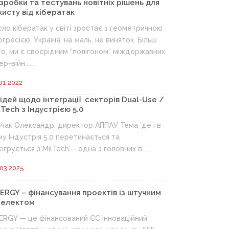
зробки та тестувань новітніх рішень для
хисту від кібератак
сло кібератак у світі зростає з геометричною
огресією. Україна, на жаль, не виняток. Більш
го, ми є своєрідним “полігоном” міждержавних
ер-війн,......
01.2022
 ідей щодо інтеграції секторів Dual-Use /
lTech з Індустрією 5.0
чак Олександр, директор АППАУ Тема ‘де і в
му Індустрія 5.0 перетинається та
егрується з MilTech’ – одна з головних в......
03.2025
NERGY – фінансування проектів із штучним
телектом
NERGY — це фінансований ЄС інноваційний