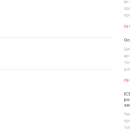
як
пр
про
25.
Ог
Ци
ар
то
для.
29.
IC
ро
за
Чи
пр
то