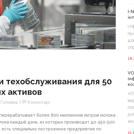
I-
ін
I-
пр
дл
сп
18.
VO
ін
и техобслуживания для 50
ко
х активов
VO
ви
,
Головна
Коментарі
по
ро
перерабатывает более 800 миллионов литров молока
акц
лока каждый день, из которых производит до 450-500
же есть специально построенное предприятие по
11.