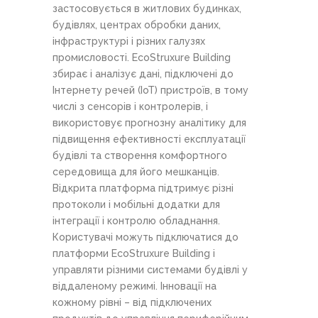
застосовується в житлових будинках,
будівлях, центрах обробки даних,
інфраструктурі і різних галузях
промисловості. EcoStruxure Building
збирає і аналізує дані, підключені до
Інтернету речей (IoT) пристроїв, в тому
числі з сенсорів і контролерів, і
використовує прогнозну аналітику для
підвищення ефективності експлуатації
будівлі та створення комфортного
середовища для його мешканців.
Відкрита платформа підтримує різні
протоколи і мобільні додатки для
інтеграції і контролю обладнання.
Користувачі можуть підключатися до
платформи EcoStruxure Building і
управляти різними системами будівлі у
віддаленому режимі. Інновації на
кожному рівні – від підключених