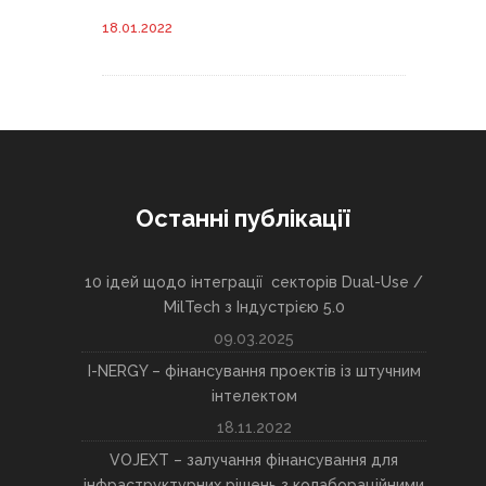
18.01.2022
Останні публікації
10 ідей щодо інтеграції секторів Dual-Use /
MilTech з Індустрією 5.0
09.03.2025
I-NERGY – фінансування проектів із штучним
інтелектом
18.11.2022
VOJEXT – залучання фінансування для
інфраструктурних рішень з колабораційними