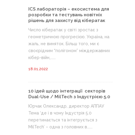
ICS лабораторія – екосистема для
розробки та тестувань новітніх
рішень для захисту від кібератак
Число кібератак у світі зростає з
геометричною прогресією. Україна, на
жаль, не виняток. Більш того, ми є
своєрідним “полігоном” міждержавних
кібер-війн,......
18.01.2022
10 ідей щодо інтеграції секторів
Dual-Use / MilTech з Індустрією 5.0
Юрчак Олександр, директор АППАУ
Тема ‘де і в чому Індустрія 5.0
перетинається та інтегрується з
MilTech’ – одна з головних в......