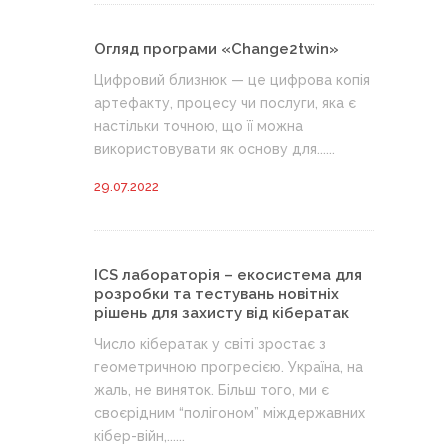
Огляд програми «Change2twin»
Цифровий близнюк — це цифрова копія
артефакту, процесу чи послуги, яка є
настільки точною, що її можна
використовувати як основу для......
29.07.2022
ICS лабораторія – екосистема для
розробки та тестувань новітніх
рішень для захисту від кібератак
Число кібератак у світі зростає з
геометричною прогресією. Україна, на
жаль, не виняток. Більш того, ми є
своєрідним “полігоном” міждержавних
кібер-війн,......