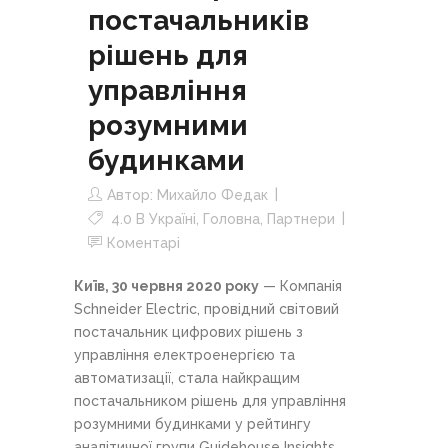
постачальників
рішень для
управління
розумними
будинками
Автор:
Михайло Федак
4.0 В Україні
,
Головна
,
Партнери
Коментарі
Київ, 30 червня 2020 року
— Компанія
Schneider Electric, провідний світовий
постачальник цифрових рішень з
управління електроенергією та
автоматизації, стала найкращим
постачальником рішень для управління
розумними будинками у рейтингу
аналітичної групи Guidehouse Insights.