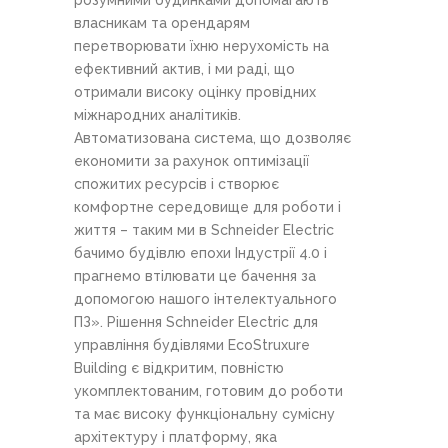
розумними будинками допомагають
власникам та орендарям
перетворювати їхню нерухомість на
ефективний актив, і ми раді, що
отримали високу оцінку провідних
міжнародних аналітиків.
Автоматизована система, що дозволяє
економити за рахунок оптимізації
спожитих ресурсів і створює
комфортне середовище для роботи і
життя – таким ми в Schneider Electric
бачимо будівлю епохи Індустрії 4.0 і
прагнемо втілювати це бачення за
допомогою нашого інтелектуального
ПЗ». Рішення Schneider Electric для
управління будівлями EcoStruxure
Building є відкритим, повністю
укомплектованим, готовим до роботи
та має високу функціональну сумісну
архітектуру і платформу, яка