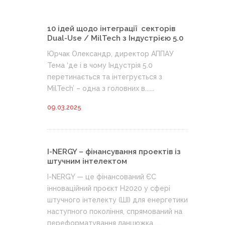
10 ідей щодо інтеграції секторів
Dual-Use / MilTech з Індустрією 5.0
Юрчак Олександр, директор АППАУ
Тема ‘де і в чому Індустрія 5.0
перетинається та інтегрується з
MilTech’ – одна з головних в......
09.03.2025
I-NERGY – фінансування проектів із
штучним інтелектом
I-NERGY — це фінансований ЄС
інноваційний проєкт H2020 у сфері
штучного інтелекту (ШІ) для енергетики
наступного покоління, спрямований на
переформатування ланцюжка......