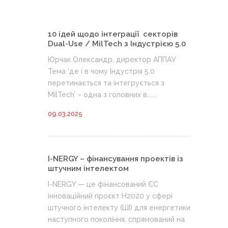
10 ідей щодо інтеграції секторів
Dual-Use / MilTech з Індустрією 5.0
Юрчак Олександр, директор АППАУ
Тема ‘де і в чому Індустрія 5.0
перетинається та інтегрується з
MilTech’ – одна з головних в......
09.03.2025
I-NERGY – фінансування проектів із
штучним інтелектом
I-NERGY — це фінансований ЄС
інноваційний проєкт H2020 у сфері
штучного інтелекту (ШІ) для енергетики
наступного покоління, спрямований на