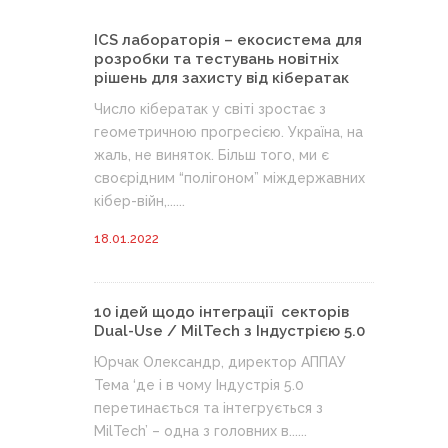
ICS лабораторія – екосистема для
розробки та тестувань новітніх
рішень для захисту від кібератак
Число кібератак у світі зростає з
геометричною прогресією. Україна, на
жаль, не виняток. Більш того, ми є
своєрідним “полігоном” міждержавних
кібер-війн,......
18.01.2022
10 ідей щодо інтеграції секторів
Dual-Use / MilTech з Індустрією 5.0
Юрчак Олександр, директор АППАУ
Тема ‘де і в чому Індустрія 5.0
перетинається та інтегрується з
MilTech’ – одна з головних в......