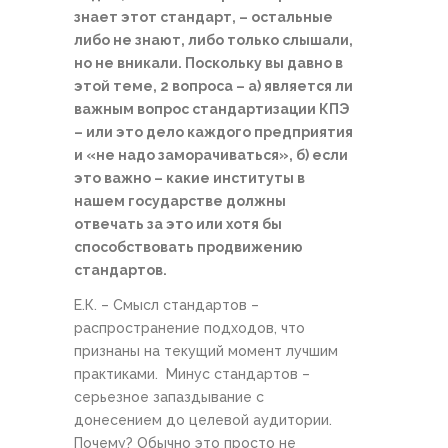
знает этот стандарт, – остальные
либо не знают, либо только слышали,
но не вникали. Поскольку вы давно в
этой теме, 2 вопроса – а) является ли
важным вопрос стандартизации КПЭ
– или это дело каждого предприятия
и «не надо заморачиваться», б) если
это важно – какие институты в
нашем государстве должны
отвечать за это или хотя бы
способствовать продвижению
стандартов.
Е.К. – Смысл стандартов –
распространение подходов, что
признаны на текущий момент лучшим
практиками. Минус стандартов –
серьезное запаздывание с
донесением до целевой аудитории.
Почему? Обычно это просто не