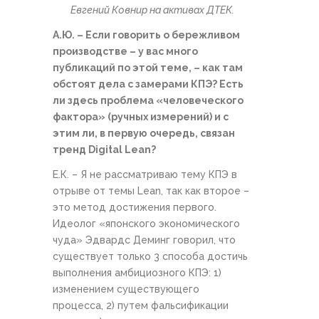
Евгений Ковнир на активах ДТЕК.
А.Ю. – Если говорить о бережливом
производстве – у вас много
публикаций по этой теме, – как там
обстоят дела с замерами КПЭ? Есть
ли здесь проблема «человеческого
фактора» (ручных измерений) и с
этим ли, в первую очередь, связан
тренд Digital Lean?
Е.К. – Я не рассматриваю тему КПЭ в
отрыве от темы Lean, так как второе –
это метод достижения первого.
Идеолог «японского экономического
чуда» Эдвардс Деминг говорил, что
существует только 3 способа достичь
выполнения амбициозного КПЭ: 1)
изменением существующего
процесса, 2) путем фальсификации