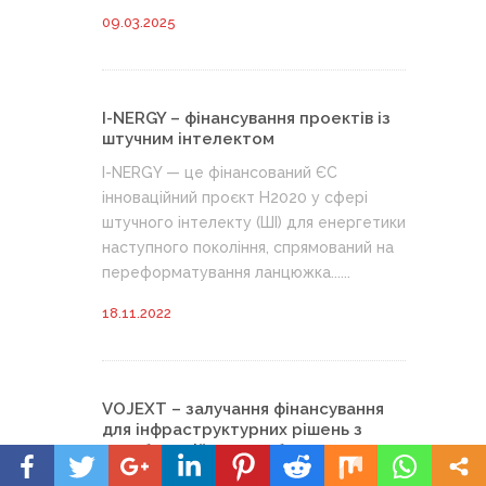
09.03.2025
I-NERGY – фінансування проектів із
штучним інтелектом
I-NERGY — це фінансований ЄС
інноваційний проєкт H2020 у сфері
штучного інтелекту (ШІ) для енергетики
наступного покоління, спрямований на
переформатування ланцюжка......
18.11.2022
VOJEXT – залучання фінансування
для інфраструктурних рішень з
колабораційними роботами
VOJEXT — це проект, який прагне