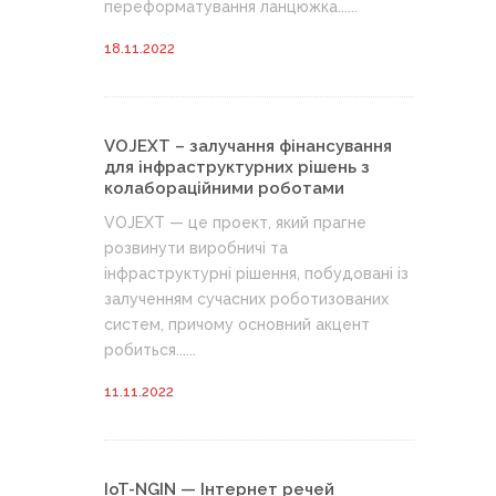
переформатування ланцюжка......
18.11.2022
VOJEXT – залучання фінансування
для інфраструктурних рішень з
колабораційними роботами
VOJEXT — це проект, який прагне
розвинути виробничі та
інфраструктурні рішення, побудовані із
залученням сучасних роботизованих
систем, причому основний акцент
робиться......
11.11.2022
IoT-NGIN — Інтернет речей