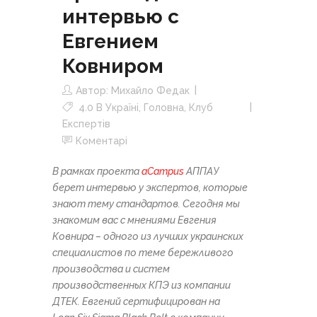
интервью с
Евгением
Ковниром
Автор:
Михайло Федак
4.0 В Україні
,
Головна
,
Клуб
Експертів
Коментарі
В рамках проекта
aCampus
АППАУ
берет интервью у экспертов, которые
знают тему стандартов. Сегодня мы
знакомим вас с мнениями Евгения
Ковнира – одного из лучших украинских
специалистов по теме бережливого
производства и систем
производственных КПЭ из компании
ДТЕК. Евгений сертифицирован на