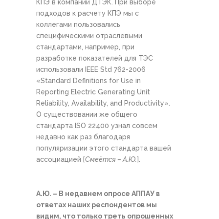
КПЭ в компании ДТЭК. При выборе
подходов к расчету КПЭ мы с
коллегами пользовались
специфическими отраслевыми
стандартами, например, при
разработке показателей для ТЭС
использовали IEEE Std 762-2006
«Standard Definitions for Use in
Reporting Electric Generating Unit
Reliability, Availability, and Productivity».
О существовании же общего
стандарта ISO 22400 узнал совсем
недавно как раз благодаря
популяризации этого стандарта вашей
ассоциацией [
Смеётся – А.Ю.
].
А.Ю. – В недавнем опросе АППАУ в
ответах наших респондентов мы
видим, что только треть опрошенных