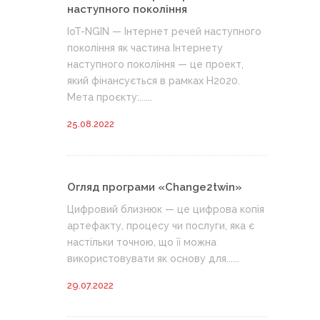
наступного покоління
IoT-NGIN — Інтернет речей наступного
покоління як частина Інтернету
наступного покоління — це проект,
який фінансується в рамках H2020.
Мета проєкту:......
25.08.2022
Огляд програми «Change2twin»
Цифровий близнюк — це цифрова копія
артефакту, процесу чи послуги, яка є
настільки точною, що її можна
використовувати як основу для......
29.07.2022