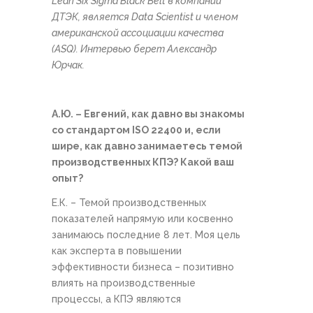
Lean Six Sigma Black Belt
в компании
ДТЭК
, является
Data
Scientist
и членом
американской ассоциации качества
(
ASQ
). Интервью берет Александр
Юрчак.
А.Ю. – Евгений, как давно вы знакомы
со стандартом ISO 22400 и, если
шире, как давно занимаетесь темой
производственных КПЭ? Какой ваш
опыт?
Е.К. – Темой производственных
показателей напрямую или косвенно
занимаюсь последние 8 лет. Моя цель
как эксперта в повышении
эффективности бизнеса – позитивно
влиять на производственные
процессы, а КПЭ являются