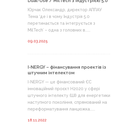
Dual-Use / MilTech з Індустрією 5.0
Юрчак Олександр, директор АППАУ
Тема ‘де і в чому Індустрія 5.0
перетинається та інтегрується з
MilTech’ – одна з головних в......
09.03.2025
I-NERGY – фінансування проектів із
штучним інтелектом
I-NERGY — це фінансований ЄС
інноваційний проєкт H2020 у сфері
штучного інтелекту (ШІ) для енергетики
наступного покоління, спрямований на
переформатування ланцюжка......
18.11.2022