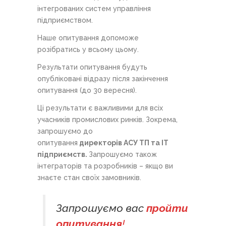
інтегрованих систем управління
підприємством.
Наше опитування допоможе
розібратись у всьому цьому.
Результати опитування будуть
опубліковані відразу після закінчення
опитування (до 30 вересня).
Ці результати є важливими для всіх
учасників промислових ринків. Зокрема,
запрошуємо до
опитування
директорів АСУ ТП та ІТ
підприємств.
Запрошуємо також
інтеграторів та розробників – якщо ви
знаєте стан своїх замовників.
Запрошуємо вас
пройти
опитування
!