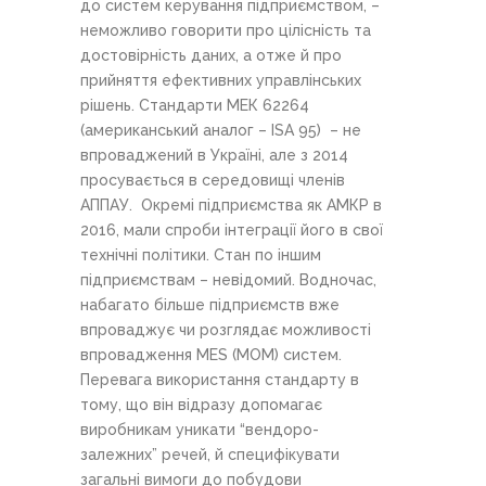
до систем керування підприємством, –
неможливо говорити про цілісність та
достовірність даних, а отже й про
прийняття ефективних управлінських
рішень.
Стандарти МЕК 62264
(американський аналог – ISA 95) – не
впроваджений в Україні, але з 2014
просувається в середовищі членів
АППАУ. Окремі підприємства як АМКР в
2016, мали спроби інтеграції його в свої
технічні політики. Стан по іншим
підприємствам – невідомий. Водночас,
набагато більше підприємств вже
впроваджує чи розглядає можливості
впровадження MES (MOM) систем.
Перевага використання стандарту в
тому, що він відразу допомагає
виробникам уникати “вендоро-
залежних” речей, й специфікувати
загальні вимоги до побудови