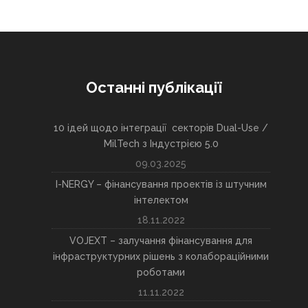
Останні публікації
10 ідей щодо інтеграції секторів Dual-Use /
MilTech з Індустрією 5.0
09.03.2025
I-NERGY – фінансування проектів із штучним
інтелектом
18.11.2022
VOJEXT – залучання фінансування для
інфраструктурних рішень з колабораційними
роботами
11.11.2022