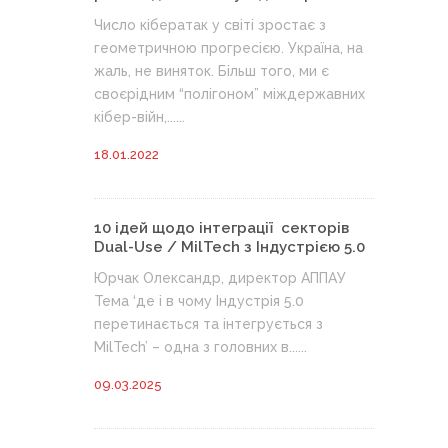
Число кібератак у світі зростає з
геометричною прогресією. Україна, на
жаль, не виняток. Більш того, ми є
своєрідним “полігоном” міждержавних
кібер-війн,......
18.01.2022
10 ідей щодо інтеграції секторів
Dual-Use / MilTech з Індустрією 5.0
Юрчак Олександр, директор АППАУ
Тема ‘де і в чому Індустрія 5.0
перетинається та інтегрується з
MilTech’ – одна з головних в......
09.03.2025