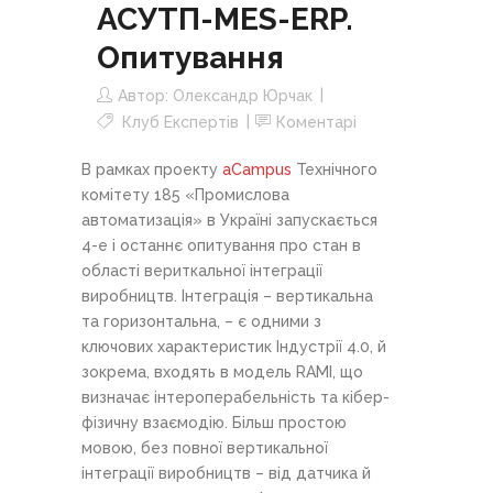
АСУТП-MES-ERP.
Опитування
Автор:
Олександр Юрчак
Клуб Експертів
Коментарі
В рамках проекту
aCampus
Технічного
комітету 185 «Промислова
автоматизація» в Україні запускається
4-е і останнє опитування про стан в
області вериткальної інтеграції
виробництв. Інтеграція – вертикальна
та горизонтальна, – є одними з
ключових характеристик Індустрії 4.0, й
зокрема, входять в модель RAMI, що
визначає інтероперабельність та кібер-
фізичну взаємодію. Більш простою
мовою, без повної вертикальної
інтеграції виробництв – від датчика й