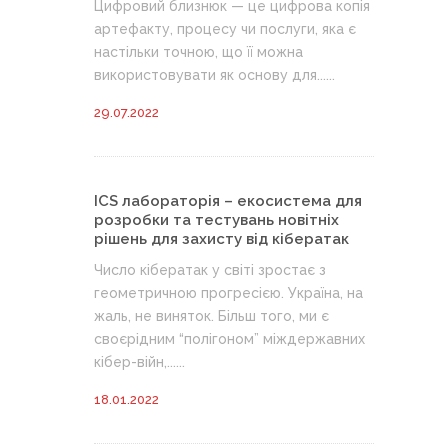
Цифровий близнюк — це цифрова копія
артефакту, процесу чи послуги, яка є
настільки точною, що її можна
використовувати як основу для......
29.07.2022
ICS лабораторія – екосистема для
розробки та тестувань новітніх
рішень для захисту від кібератак
Число кібератак у світі зростає з
геометричною прогресією. Україна, на
жаль, не виняток. Більш того, ми є
своєрідним “полігоном” міждержавних
кібер-війн,......
18.01.2022