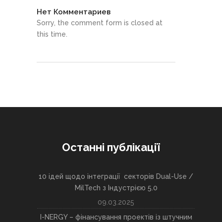
Нет Комментариев
Sorry, the comment form is closed at
this time.
Останні публікації
10 ідей щодо інтеграції секторів Dual-Use /
MilTech з Індустрією 5.0
09.03.2025
I-NERGY – фінансування проектів із штучним