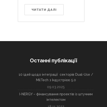
ЧИТАТИ ДАЛІ
Останні публікації
10 ідей щодо інтеграції секторів Dual-Use /
MilTech з Індустрією 5.0
09.03.2025
I-NERGY – фінансування проектів із штучним
інтелектом
18.11.2022