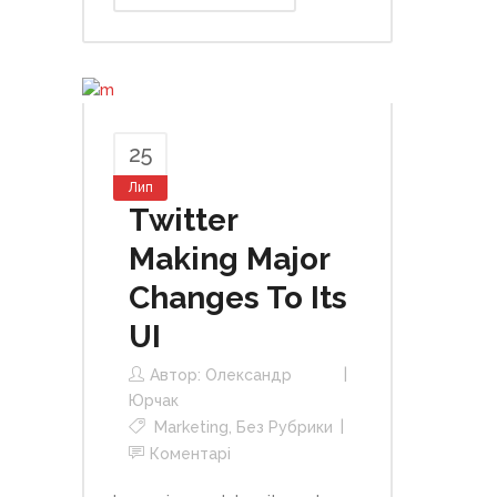
25
Лип
Twitter
Making Major
Changes To Its
UI
Автор:
Олександр
Юрчак
Marketing
,
Без Рубрики
Коментарі