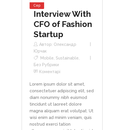
Сер
Interview With
CFO of Fashion
Startup
Автор:
Олександр
Юрчак
Mobile
,
Sustainable
,
Без Рубрики
Коментарі
Lorem ipsum dolor sit amet,
consectetuer adipiscing elit, sed
diam nonummy nibh euismod
tincidunt ut laoreet dolore
magna aliquam erat volutpat. Ut
wisi enim ad minim veniam, quis
nostrud exerci tation