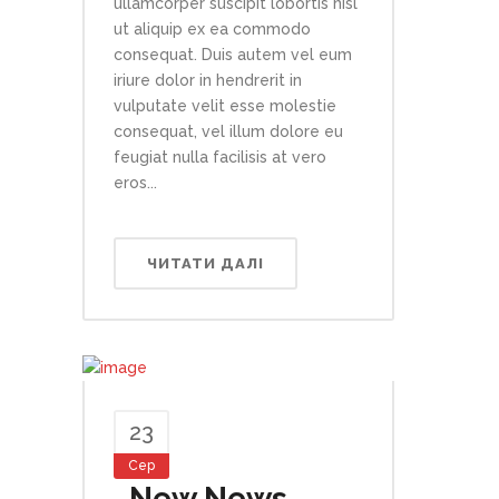
ullamcorper suscipit lobortis nisl
ut aliquip ex ea commodo
consequat. Duis autem vel eum
iriure dolor in hendrerit in
vulputate velit esse molestie
consequat, vel illum dolore eu
feugiat nulla facilisis at vero
eros...
ЧИТАТИ ДАЛІ
23
Сер
New News