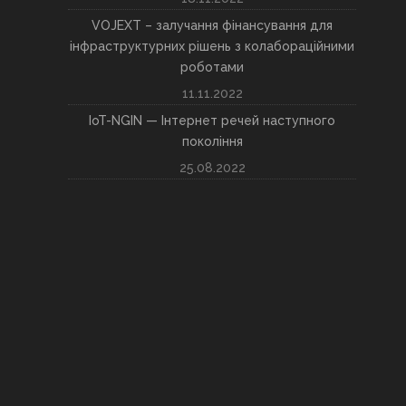
VOJEXT – залучання фінансування для
інфраструктурних рішень з колабораційними
роботами
11.11.2022
IoT-NGIN — Інтернет речей наступного
покоління
25.08.2022