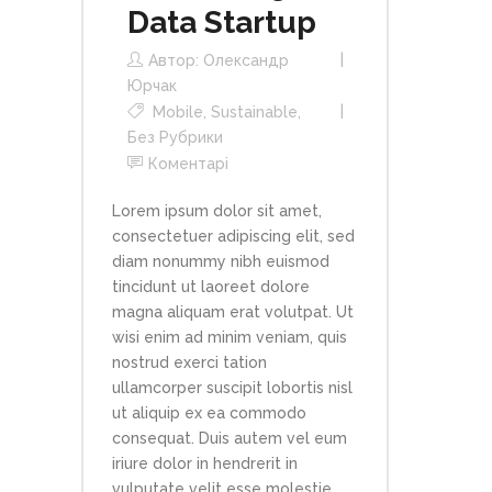
Data Startup
Автор:
Олександр
Юрчак
Mobile
,
Sustainable
,
Без Рубрики
Коментарі
Lorem ipsum dolor sit amet,
consectetuer adipiscing elit, sed
diam nonummy nibh euismod
tincidunt ut laoreet dolore
magna aliquam erat volutpat. Ut
wisi enim ad minim veniam, quis
nostrud exerci tation
ullamcorper suscipit lobortis nisl
ut aliquip ex ea commodo
consequat. Duis autem vel eum
iriure dolor in hendrerit in
vulputate velit esse molestie