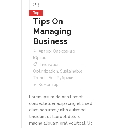
23
Вер
Tips On
Managing
Business
Автор:
Олександр
Юрчак
Innovation
,
Optimization
,
Sustainable
,
Trends
,
Без Рубрики
Коментарі
Lorem ipsum dolor sit amet,
consectetuer adipiscing elit, sed
diam nonummy nibh euismod
tincidunt ut laoreet dolore
magna aliquam erat volutpat. Ut