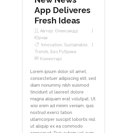
App Deliveres
Fresh Ideas
Автор:
Олександр
Юрчак
Innovation
,
Sustainable
,
Trends
,
Без Рубрики
Коментарі
Lorem ipsum dolor sit amet,
consectetuer adipiscing elit, sed
diam nonummy nibh euismod
tincidunt ut laoreet dolore
magna aliquam erat volutpat. Ut
wisi enim ad minim veniam, quis
nostrud exerci tation
ullamcorper suscipit lobortis nisl
ut aliquip ex ea commodo