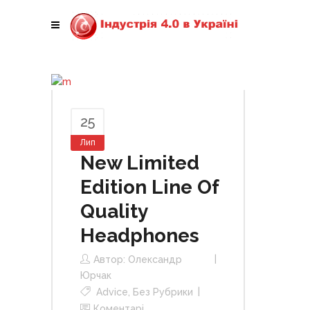
25
Лип
New Limited
Edition Line Of
Quality
Headphones
Автор:
Олександр
Юрчак
Advice
,
Без Рубрики
Коментарі