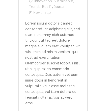
Innovation
,
Sustainable
,
Trends
,
Без Рубрики
Коментарі
Lorem ipsum dolor sit amet,
consectetuer adipiscing elit, sed
diam nonummy nibh euismod
tincidunt ut laoreet dolore
magna aliquam erat volutpat. Ut
wisi enim ad minim veniam, quis
nostrud exerci tation
ullamcorper suscipit lobortis nisl
ut aliquip ex ea commodo
consequat. Duis autem vel eum
iriure dolor in hendrerit in
vulputate velit esse molestie
consequat, vel illum dolore eu
feugiat nulla facilisis at vero
eros...