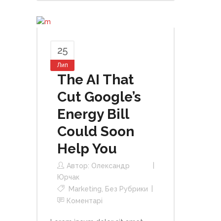
25
Лип
The AI That
Cut Google’s
Energy Bill
Could Soon
Help You
Автор:
Олександр
Юрчак
Marketing
,
Без Рубрики
Коментарі