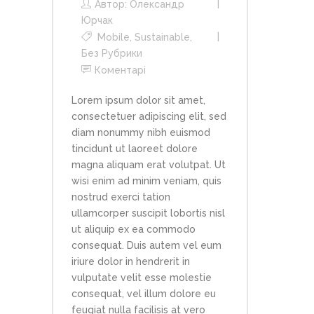
Автор:
Олександр
Юрчак
Mobile
,
Sustainable
,
Без Рубрики
Коментарі
Lorem ipsum dolor sit amet,
consectetuer adipiscing elit, sed
diam nonummy nibh euismod
tincidunt ut laoreet dolore
magna aliquam erat volutpat. Ut
wisi enim ad minim veniam, quis
nostrud exerci tation
ullamcorper suscipit lobortis nisl
ut aliquip ex ea commodo
consequat. Duis autem vel eum
iriure dolor in hendrerit in
vulputate velit esse molestie
consequat, vel illum dolore eu
feugiat nulla facilisis at vero