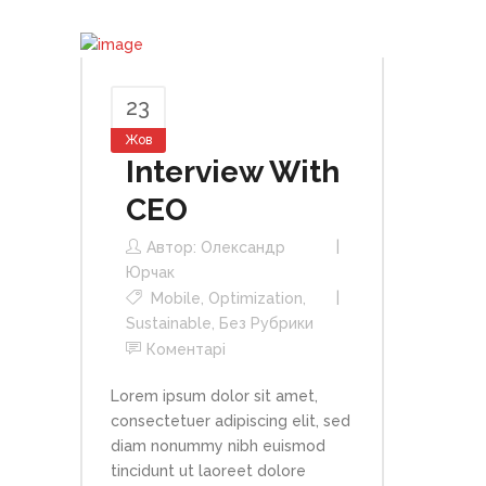
23
Жов
Interview With
CEO
Автор:
Олександр
Юрчак
Mobile
,
Optimization
,
Sustainable
,
Без Рубрики
Коментарі
Lorem ipsum dolor sit amet,
consectetuer adipiscing elit, sed
diam nonummy nibh euismod
tincidunt ut laoreet dolore