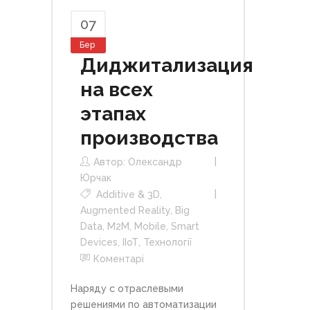
07
Бер
Диджитализация
на всех
этапах
производства
Автор:
Олександр
Юрчак
Additive & 3D
,
Augmented Reality
,
Big
Data
,
M2M
,
Mobile
,
Smart
Devices
,
ІІоТ
,
Технології
Коментарі
Наряду с отраслевыми
решениями по автоматизации