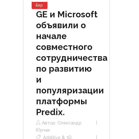
Бер
GE и Microsoft
объявили о
начале
совместного
сотрудничества
по развитию
и
популяризации
платформы
Predix.
Автор:
Олександр
Юрчак
Additive & 3D
,