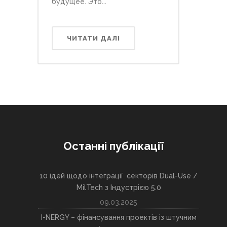
будущее. Это...
ЧИТАТИ ДАЛІ
Останні публікації
10 ідей щодо інтеграції секторів Dual-Use /
MilTech з Індустрією 5.0
09.03.2025
I-NERGY – фінансування проектів із штучним