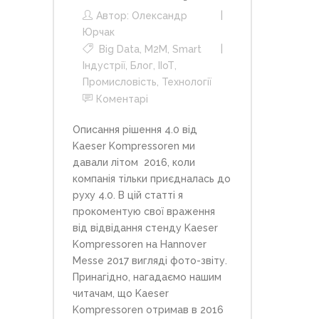
Автор:
Олександр
Юрчак
Big Data
,
M2M
,
Smart
Індустрії
,
Блог
,
ІІоТ
,
Промисловість
,
Технології
Коментарі
Описання рішення 4.0 від
Kaeser Kompressoren ми
давали літом 2016, коли
компанія тільки приєдналась до
руху 4.0. В цій статті я
прокоментую свої враження
від відвідання стенду Kaeser
Kompressoren на Hannover
Messe 2017 вигляді фото-звіту.
Принагідно, нагадаємо нашим
читачам, що Kaeser
Kompressoren отримав в 2016