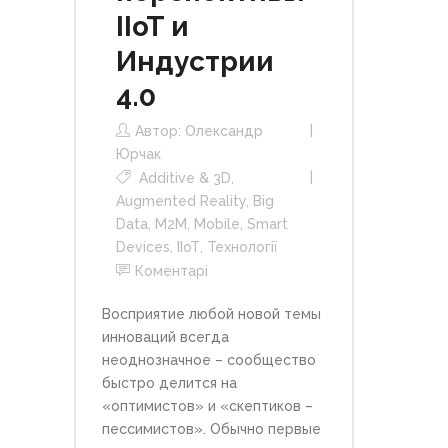
IIoT и
Индустрии
4.0
Автор:
Олександр
Юрчак
Additive & 3D
,
Augmented Reality
,
Big
Data
,
M2M
,
Mobile
,
Smart
Devices
,
ІІоТ
,
Технології
Коментарі
Восприятие любой новой темы
инноваций всегда
неоднозначное – сообщество
быстро делится на
«оптимистов» и «скептиков –
пессимистов». Обычно первые