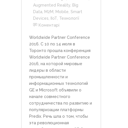
Augmented Reality
,
Big
Data
,
M2M
,
Mobile
,
Smart
Devices
,
ІІоТ
,
Технології
Коментарі
Worldwide Partner Conference
2016. C 10 по 14 июля в
Торонто прошла конференция
Worldwide Partner Conference
2016, на которой мировые
лидеры в области
промышленности и
информационных технологий
GE и Microsoft объявили о
начале совместного
сотрудничества по развитию и
популяризации платформы
Predix. Речь шла о том, чтобы
эта революционная