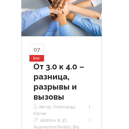
07
Бер
От 3.0 к 4.0 –
разница,
разрывы и
вызовы
Автор:
Олександр
Юрчак
Additive & 3D
,
Augmented Reality
,
Big