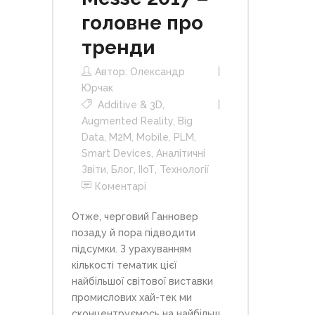
головне про
тренди
Автор:
Олександр
Юрчак
Additive & 3D
,
Augmented Reality
,
Big
Data
,
M2M
,
Mobile
,
PLM
,
Smart Devices
,
Аналітичні
Звіти
,
Блог
,
ІІоТ
,
Технології
Коментарі
Отже, черговий Ганновер
позаду й пора підводити
підсумки. З урахуванням
кількості тематик цієї
найбільшої світової виставки
промислових хай-тек ми
сконцентруємось на найбільш