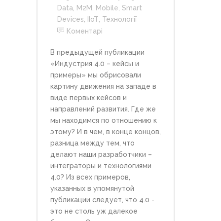
Data
,
M2M
,
Mobile
,
Smart
Devices
,
ІІоТ
,
Технології
Коментарі
В предыдущей публикации
«Индустрия 4.0 – кейсы и
примеры» мы обрисовали
картину движения на западе в
виде первых кейсов и
направлений развития. Где же
мы находимся по отношению к
этому? И в чем, в конце концов,
разница между тем, что
делают наши разработчики –
интеграторы и технологиями
4.0? Из всех примеров,
указанных в упомянутой
публикации следует, что 4.0 -
это не столь уж далекое