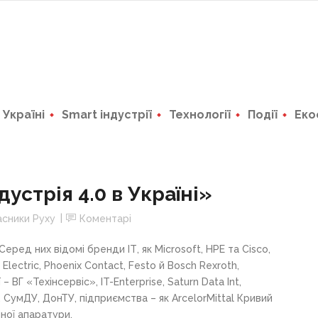
в Україні
Smart індустрії
Технології
Події
Еко
устрія 4.0 в Україні»
асники Руху
Коментарі
Серед них відомі бренди ІТ, як Microsoft, HPE та Cisco,
Electric, Phoenix Contact, Festo й Bosch Rexroth,
– ВГ «Техінсервіс», IT-Enterprise, Saturn Data Int,
Е, СумДУ, ДонТУ, підприємства – як ArcelorMittal Кривий
ної апаратури.