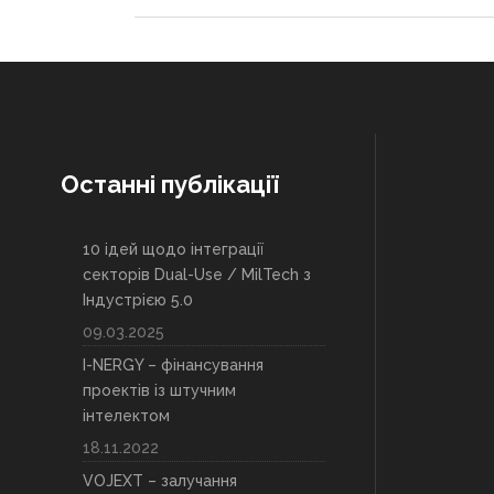
Останні публікації
10 ідей щодо інтеграції
секторів Dual-Use / MilTech з
Індустрією 5.0
09.03.2025
I-NERGY – фінансування
проектів із штучним
інтелектом
18.11.2022
VOJEXT – залучання