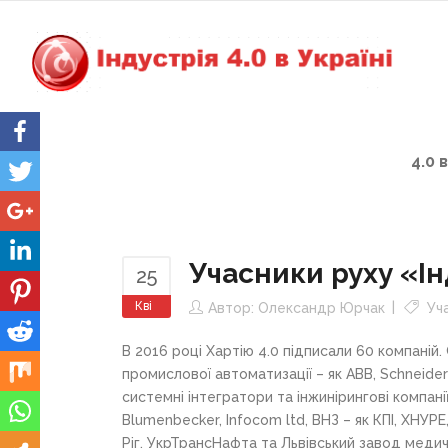
4.0 
Учасники руху «Інд
25
Кві
Автор:
Олександр Юрчак
Уч
В 2016 році Хартію 4.0 підписали 60 компаній. 
промислової автоматизації – як ABB, Schneider 
системні інтегратори та інжинірингові компанії 
Blumenbecker, Infocom ltd, ВНЗ – як КПІ, ХНУР
Ріг, УкрТрансНафта та Львівський завод медич